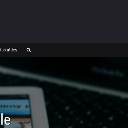
fos utiles
le