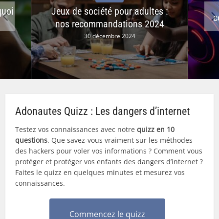
quoi
Jeux de société pour adultes :
c
nos recommandations 2024
30 décembre 2024
Adonautes Quizz : Les dangers d’internet
Testez vos connaissances avec notre
quizz en 10
questions
. Que savez-vous vraiment sur les méthodes
des hackers pour voler vos informations ? Comment vous
protéger et protéger vos enfants des dangers d’internet ?
Faites le quizz en quelques minutes et mesurez vos
connaissances.
Commencez le quizz