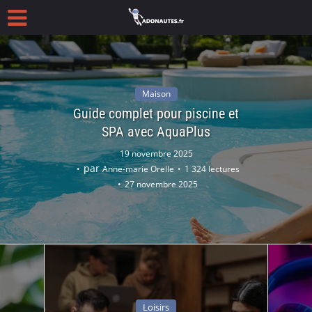
Maison
Guide complet pour piscine et
SPA avec AquaPlus
19 novembre 2025
par
Anne-marie Orelle
1 324 lectures
27 novembre 2025
Loisirs