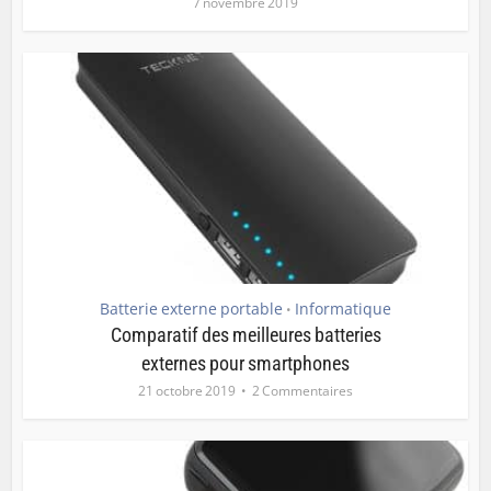
7 novembre 2019
Batterie externe portable
Informatique
•
Comparatif des meilleures batteries
externes pour smartphones
21 octobre 2019
2 Commentaires