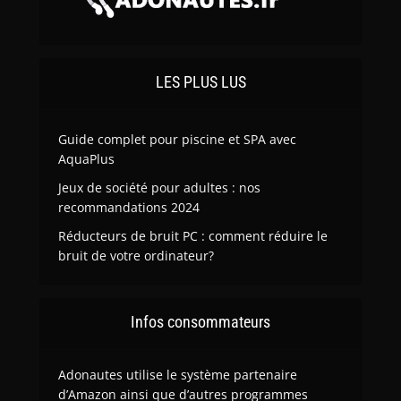
LES PLUS LUS
Guide complet pour piscine et SPA avec
AquaPlus
Jeux de société pour adultes : nos
recommandations 2024
Réducteurs de bruit PC : comment réduire le
bruit de votre ordinateur?
Infos consommateurs
Adonautes utilise le système partenaire
d’Amazon ainsi que d’autres programmes