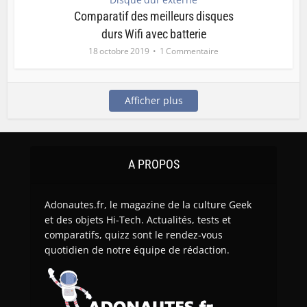
Comparatif des meilleurs disques
durs Wifi avec batterie
18 octobre 2019
1 Commentaire
Afficher plus
A PROPOS
Adonautes.fr, le magazine de la culture Geek
et des objets Hi-Tech. Actualités, tests et
comparatifs, quizz sont le rendez-vous
quotidien de notre équipe de rédaction.